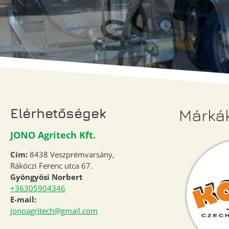
Elérhetőségek
Márká
JONO Agritech Kft.
Cím:
8438 Veszprémvarsány,
Rákóczi Ferenc utca 67.
Gyöngyösi Norbert
+36305904346
E-mail:
jonoagritech@gmail.com