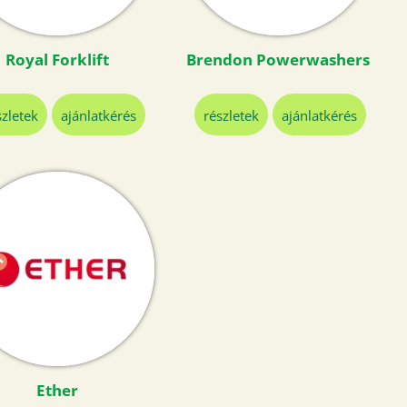
Royal Forklift
Brendon Powerwashers
szletek
ajánlatkérés
részletek
ajánlatkérés
Ether