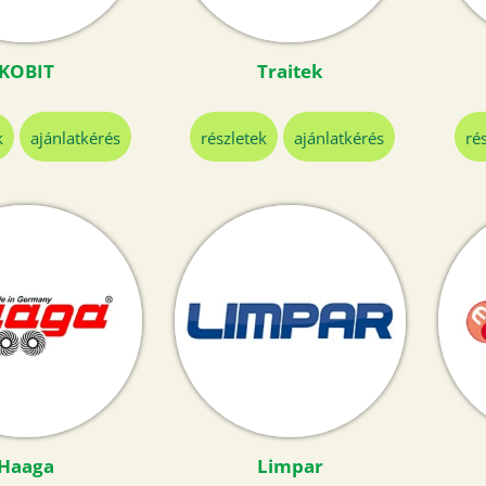
KOBIT
Traitek
k
ajánlatkérés
részletek
ajánlatkérés
ré
Haaga
Limpar