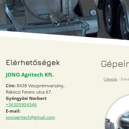
Elérhetőségek
Gépei
JONO Agritech Kft.
Gépeink
/
Ivóví
Cím:
8438 Veszprémvarsány,
Rákóczi Ferenc utca 67.
Gyöngyösi Norbert
+36305904346
E-mail:
jonoagritech@gmail.com