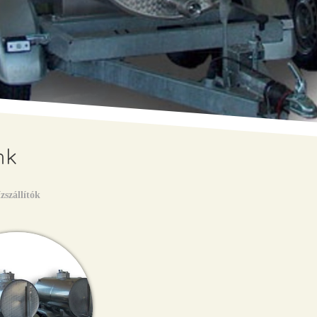
nk
zszállítók