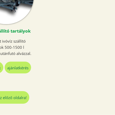
llító tartályok
t ivóvíz szállító
yok 500-1500 l
utánfutó alvázzal.
k
ajánlatkérés
z előző oldalra!