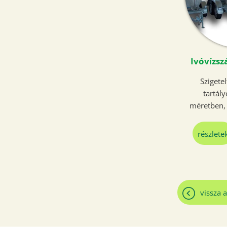
Ivóvízszá
Szigetel
tartál
méretben, 
részlete
vissza a